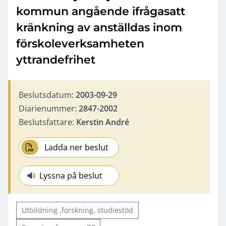
kommun angående ifrågasatt
kränkning av anställdas inom
förskoleverksamheten
yttrandefrihet
Beslutsdatum:
2003-09-29
Diarienummer:
2847-2002
Beslutsfattare:
Kerstin André
Ladda ner beslut
Lyssna på beslut
Utbildning ,forskning, studiestöd