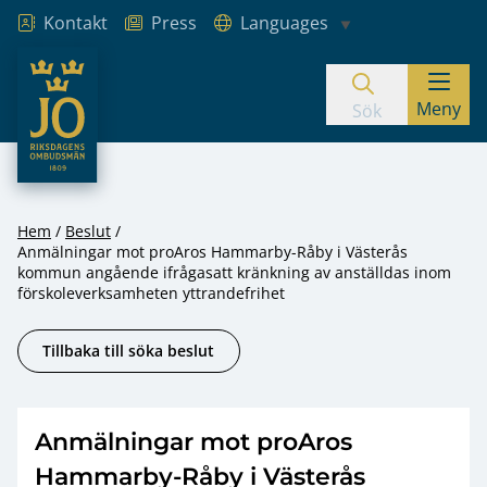
Kontakt
Press
Languages
JO – Riksdagens Ombudsmän
Meny
Hoppa till innehåll
Sök
Hem
Beslut
Anmälningar mot proAros Hammarby-Råby i Västerås
kommun angående ifrågasatt kränkning av anställdas inom
förskoleverksamheten yttrandefrihet
Tillbaka till söka beslut
Anmälningar mot proAros
Hammarby-Råby i Västerås