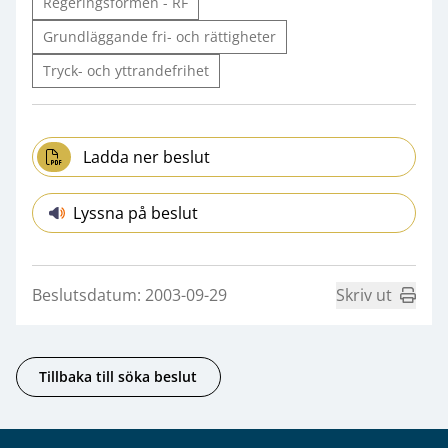
Regeringsformen - RF
Grundläggande fri- och rättigheter
Tryck- och yttrandefrihet
Ladda ner beslut
Lyssna på beslut
Beslutsdatum: 2003-09-29
Skriv ut
Tillbaka till söka beslut
Sidfot