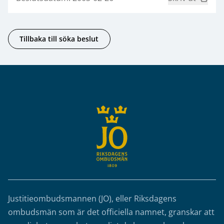
Tillbaka till söka beslut
Sidfot
Justitieombudsmannen (JO), eller Riksdagens
ombudsmän som är det officiella namnet, granskar att