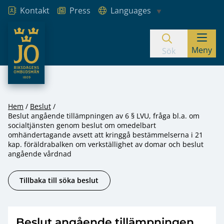
Kontakt
Press
Languages
JO – Riksdagens Ombudsmän
Meny
Hoppa till innehåll
Sök
Hem
Beslut
Beslut angående tillämpningen av 6 § LVU, fråga bl.a. om
socialtjänsten genom beslut om omedelbart
omhändertagande avsett att kringgå bestämmelserna i 21
kap. föräldrabalken om verkställighet av domar och beslut
angående vårdnad
Tillbaka till söka beslut
Beslut angående tillämpningen