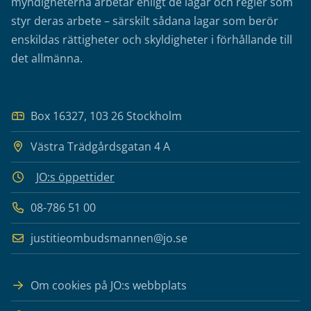
myndigheterna arbetar enligt de lagar och regler som
styr deras arbete – särskilt sådana lagar som berör
enskildas rättigheter och skyldigheter i förhållande till
det allmänna.
Box 16327, 103 26 Stockholm
Västra Trädgårdsgatan 4 A
JO:s öppettider
08-786 51 00
justitieombudsmannen@jo.se
Om cookies på JO:s webbplats