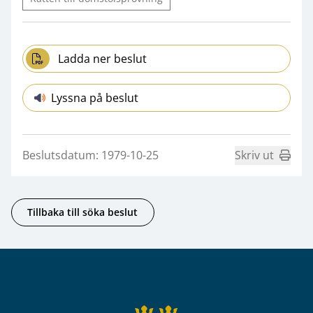
Ladda ner beslut
Lyssna på beslut
Beslutsdatum: 1979-10-25
Skriv ut
Tillbaka till söka beslut
Sidfot