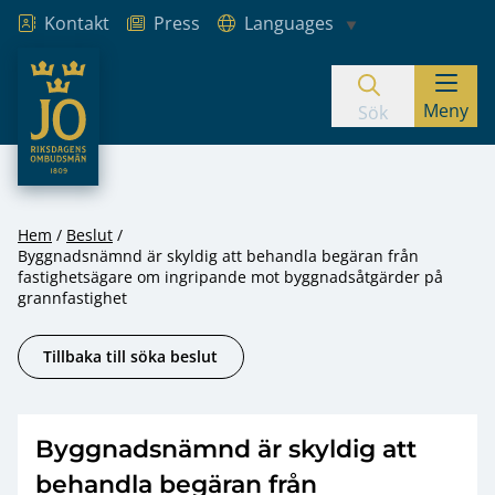
Kontakt
Press
Languages
JO – Riksdagens Ombudsmän
Meny
Hoppa till innehåll
Sök
Hem
Beslut
Byggnadsnämnd är skyldig att behandla begäran från
fastighetsägare om ingripande mot byggnadsåtgärder på
grannfastighet
Tillbaka till söka beslut
Byggnadsnämnd är skyldig att
behandla begäran från