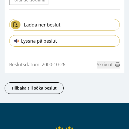
Ladda ner beslut
Lyssna på beslut
Beslutsdatum: 2000-10-26
Skriv ut
Tillbaka till söka beslut
Sidfot