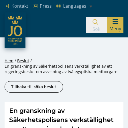
Kontakt
Press
Languages
JO – Riksdagens Ombudsmän
Meny
Hoppa till innehåll
Sök
Hem
Beslut
En granskning av Säkerhetspolisens verkställighet av ett
regeringsbeslut om avvisning av två egyptiska medborgare
Tillbaka till söka beslut
En granskning av
Säkerhetspolisens verkställighet