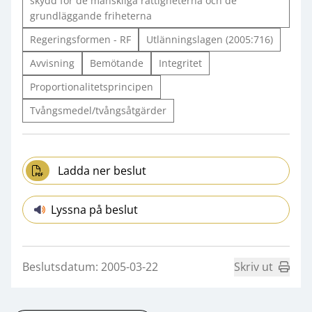
skydd för de mänskliga rättigheterna och de
grundläggande friheterna
Regeringsformen - RF
Utlänningslagen (2005:716)
Avvisning
Bemötande
Integritet
Proportionalitetsprincipen
Tvångsmedel/tvångsåtgärder
Ladda ner beslut
Lyssna på beslut
Beslutsdatum: 2005-03-22
Skriv ut