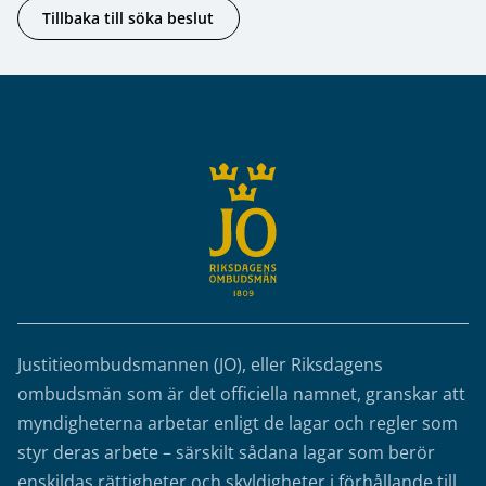
Tillbaka till söka beslut
Sidfot
Justitieombudsmannen (JO), eller Riksdagens
ombudsmän som är det officiella namnet, granskar att
myndigheterna arbetar enligt de lagar och regler som
styr deras arbete – särskilt sådana lagar som berör
enskildas rättigheter och skyldigheter i förhållande till