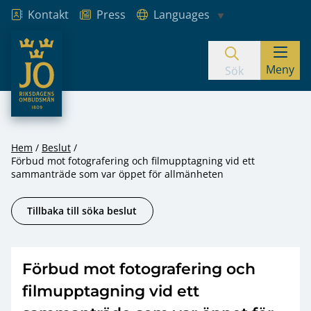
Kontakt
Press
Languages
JO – Riksdagens Ombudsmän
Meny
Hoppa till innehåll
Sök
Hem
Beslut
Förbud mot fotografering och filmupptagning vid ett
sammanträde som var öppet för allmänheten
Tillbaka till söka beslut
Förbud mot fotografering och
filmupptagning vid ett