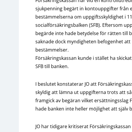
Försäkringskassan har vid en kontrollutre
sjukpenning begärt in kontouppgifter från 
bestämmelserna om uppgiftsskyldighet i 11
socialförsäkringsbalken (SFB). Eftersom up
begärde inte hade betydelse för rätten till 
saknade dock myndigheten befogenhet att 
bestämmelser.
Försäkringskassan kunde i stället ha skicka
SFB till banken.
I beslutet konstaterar JO att Försäkringskas
skyldig att lämna ut uppgifterna trots att så 
framgick av begäran vilket ersättningsslag
hade banken inte heller möjlighet att själv
JO har tidigare kritiserat Försäkringskassan