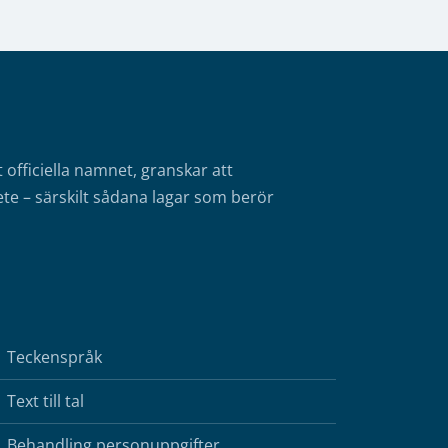
fficiella namnet, granskar att
te – särskilt sådana lagar som berör
Teckenspråk
Text till tal
Behandling personuppgifter