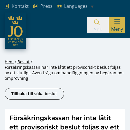
Kontakt
Press
Languages
JO – Riksdagens Ombudsmän
Meny
Hoppa till innehåll
Sök
Hem
Beslut
Försäkringskassan har inte låtit ett provisoriskt beslut följas
av ett slutligt. Även fråga om handläggningen av begäran om
omprövning
Tillbaka till söka beslut
Försäkringskassan har inte låtit
ett provisoriskt beslut följas av ett