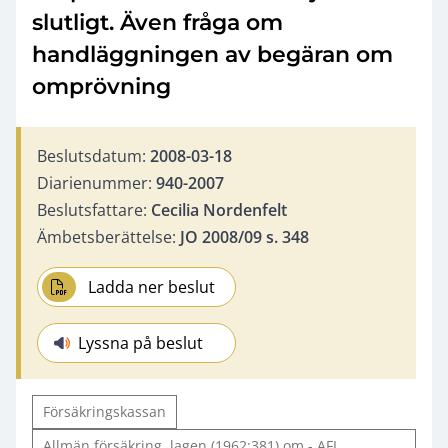
slutligt. Även fråga om
handläggningen av begäran om
omprövning
Beslutsdatum:
2008-03-18
Diarienummer:
940-2007
Beslutsfattare:
Cecilia Nordenfelt
Ämbetsberättelse:
JO 2008/09 s. 348
Ladda ner beslut
Lyssna på beslut
Försäkringskassan
Allmän försäkring, lagen (1962:381) om - AFL.