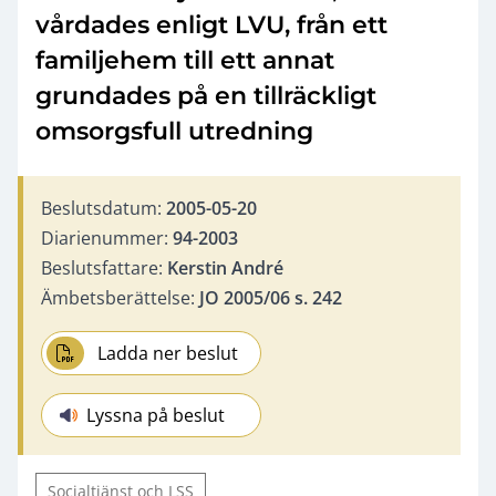
vårdades enligt LVU, från ett
familjehem till ett annat
grundades på en tillräckligt
omsorgsfull utredning
Beslutsdatum:
2005-05-20
Diarienummer:
94-2003
Beslutsfattare:
Kerstin André
Ämbetsberättelse:
JO 2005/06 s. 242
Ladda ner beslut
Lyssna på beslut
Socialtjänst och LSS