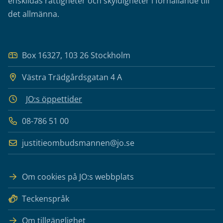
enskildas rättigheter och skyldigheter i förhållande till
det allmänna.
Box 16327, 103 26 Stockholm
Västra Trädgårdsgatan 4 A
JO:s öppettider
08-786 51 00
justitieombudsmannen@jo.se
Om cookies på JO:s webbplats
Teckenspråk
Om tillgänglighet