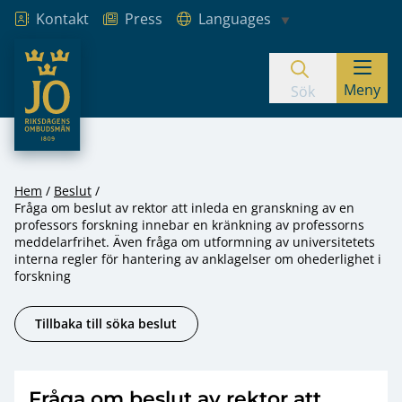
Kontakt
Press
Languages
JO – Riksdagens Ombudsmän
Meny
Hoppa till innehåll
Sök
Hem
Beslut
Fråga om beslut av rektor att inleda en granskning av en
professors forskning innebar en kränkning av professorns
meddelarfrihet. Även fråga om utformning av universitetets
interna regler för hantering av anklagelser om ohederlighet i
forskning
Tillbaka till söka beslut
Fråga om beslut av rektor att