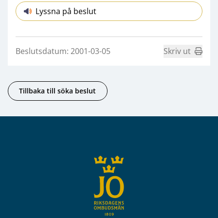
Lyssna på beslut
Beslutsdatum: 2001-03-05
Skriv ut
Tillbaka till söka beslut
Sidfot