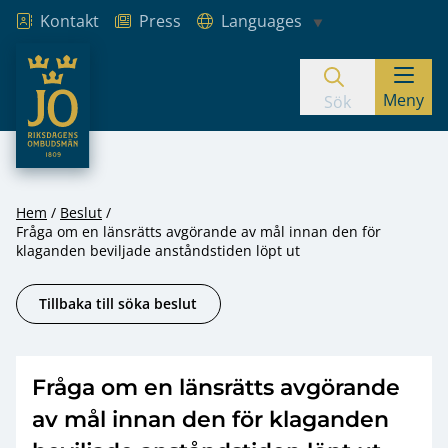
Kontakt
Press
Languages
JO – Riksdagens Ombudsmän
Meny
Hoppa till innehåll
Sök
Hem
Beslut
Fråga om en länsrätts avgörande av mål innan den för
klaganden beviljade anståndstiden löpt ut
Tillbaka till söka beslut
Fråga om en länsrätts avgörande
av mål innan den för klaganden