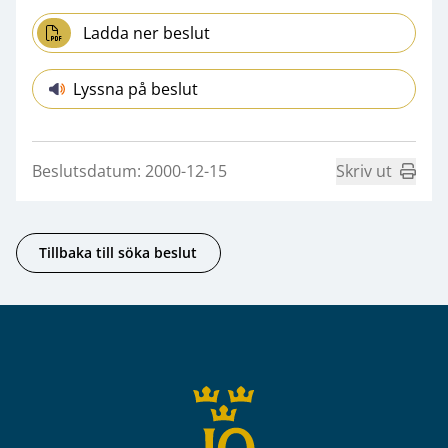
Ladda ner beslut
Lyssna på beslut
Beslutsdatum: 2000-12-15
Skriv ut
Tillbaka till söka beslut
Sidfot