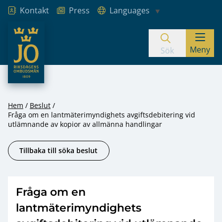
Kontakt
Press
Languages
JO – Riksdagens Ombudsmän
Meny
Hoppa till innehåll
Sök
Hem
Beslut
Fråga om en lantmäterimyndighets avgiftsdebitering vid
utlämnande av kopior av allmänna handlingar
Tillbaka till söka beslut
Fråga om en
lantmäterimyndighets