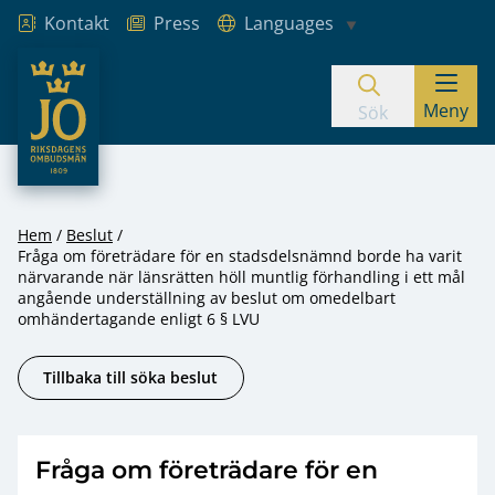
Kontakt
Press
Languages
JO – Riksdagens Ombudsmän
Meny
Hoppa till innehåll
Sök
Hem
Beslut
Fråga om företrädare för en stadsdelsnämnd borde ha varit
närvarande när länsrätten höll muntlig förhandling i ett mål
angående underställning av beslut om omedelbart
omhändertagande enligt 6 § LVU
Tillbaka till söka beslut
Fråga om företrädare för en