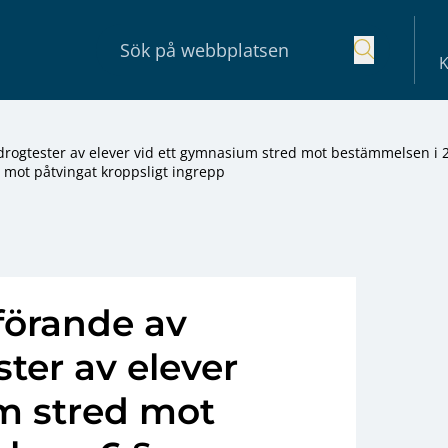
K
rogtester av elever vid ett gymnasium stred mot bestämmelsen i 
 mot påtvingat kroppsligt ingrepp
örande av
ter av elever
m stred mot