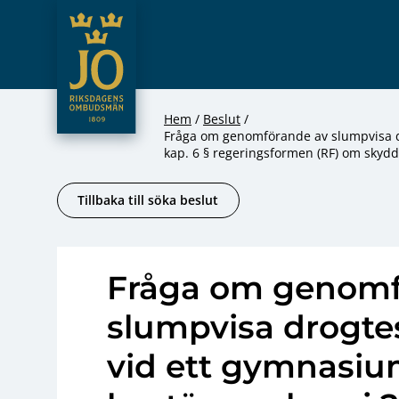
JO – Riksdagens Ombudsmän
Hoppa till innehåll
Hem
Beslut
Fråga om genomförande av slumpvisa d
kap. 6 § regeringsformen (RF) om skydd
Tillbaka till söka beslut
Fråga om genomf
slumpvisa drogtes
vid ett gymnasiu