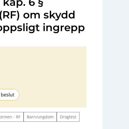
kap. 6 §
(RF) om skydd
oppsligt ingrepp
 beslut
ormen - RF
Barn/ungdom
Drogtest