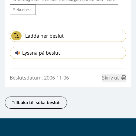
Sekretess
Ladda ner beslut
Lyssna på beslut
Beslutsdatum: 2006-11-06
Skriv ut
Tillbaka till söka beslut
Sidfot