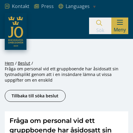
Kontakt
Press
Languages
JO – Riksdagens Ombudsmän
Meny
Hoppa till innehåll
Sök
Hem
Beslut
Fråga om personal vid ett gruppboende har åsidosatt sin
tystnadsplikt genom att i en insändare lämna ut vissa
uppgifter om en enskild
Tillbaka till söka beslut
Fråga om personal vid ett
gruppboende har åsidosatt sin