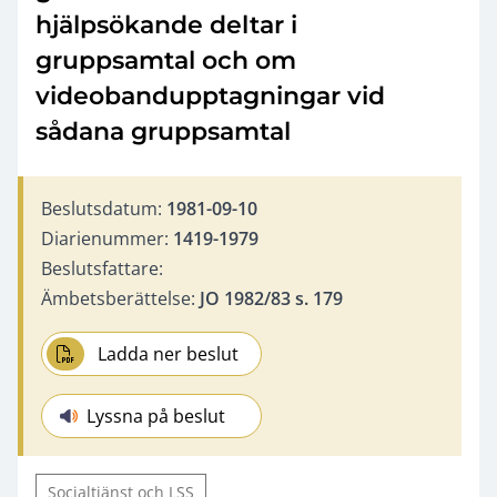
hjälpsökande deltar i
gruppsamtal och om
videobandupptagningar vid
sådana gruppsamtal
Beslutsdatum:
1981-09-10
Diarienummer:
1419-1979
Beslutsfattare:
Ämbetsberättelse:
JO 1982/83 s. 179
Ladda ner beslut
Lyssna på beslut
Socialtjänst och LSS