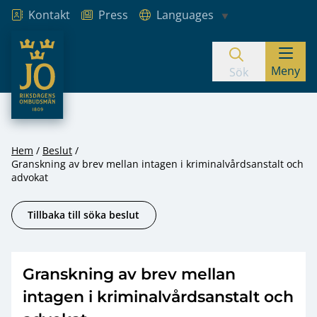
Kontakt
Press
Languages
JO – Riksdagens Ombudsmän
Meny
Hoppa till innehåll
Sök
Hem
Beslut
Granskning av brev mellan intagen i kriminalvårdsanstalt och
advokat
Tillbaka till söka beslut
Granskning av brev mellan
intagen i kriminalvårdsanstalt och