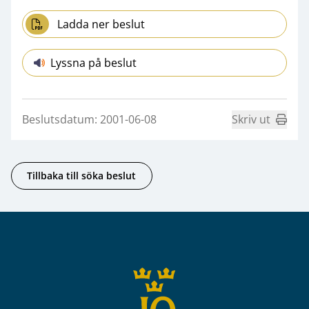
Ladda ner beslut
Lyssna på beslut
Beslutsdatum: 2001-06-08
Skriv ut
Tillbaka till söka beslut
Sidfot