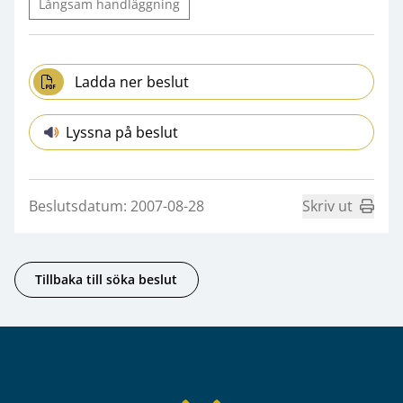
Långsam handläggning
Ladda ner beslut
Lyssna på beslut
Beslutsdatum: 2007-08-28
Skriv ut
Tillbaka till söka beslut
Sidfot