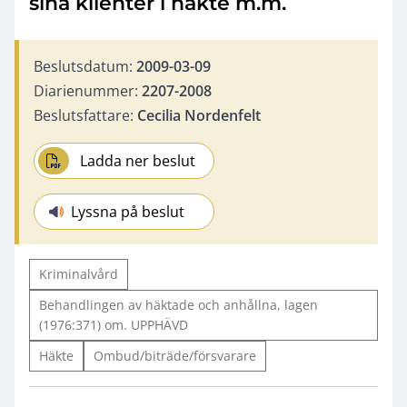
sina klienter i häkte m.m.
Beslutsdatum:
2009-03-09
Diarienummer:
2207-2008
Beslutsfattare:
Cecilia Nordenfelt
Ladda ner beslut
Lyssna på beslut
Kriminalvård
Behandlingen av häktade och anhållna, lagen
(1976:371) om. UPPHÄVD
Häkte
Ombud/biträde/försvarare