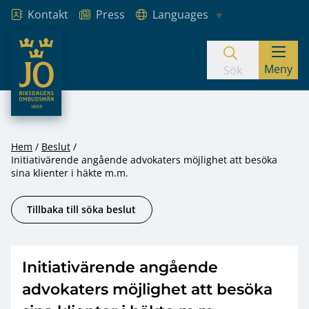
Kontakt
Press
Languages
JO – Riksdagens Ombudsmän
Meny
Hoppa till innehåll
Sök
Hem
Beslut
Initiativärende angående advokaters möjlighet att besöka
sina klienter i häkte m.m.
Tillbaka till söka beslut
Initiativärende angående
advokaters möjlighet att besöka