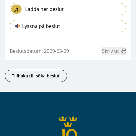
Ladda ner beslut
Lyssna på beslut
Beslutsdatum: 2009-03-09
Skriv ut
Tillbaka till söka beslut
Sidfot