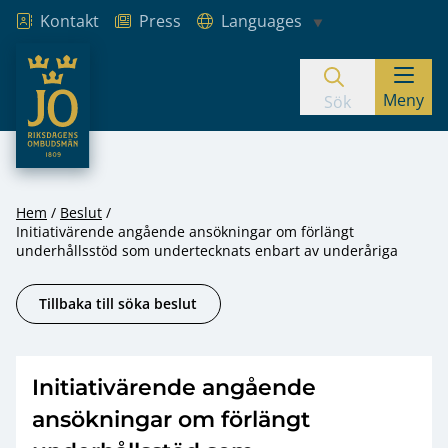
Kontakt
Press
Languages
JO – Riksdagens Ombudsmän
Meny
Hoppa till innehåll
Sök
Hem
Beslut
Initiativärende angående ansökningar om förlängt
underhållsstöd som undertecknats enbart av underåriga
Tillbaka till söka beslut
Initiativärende angående
ansökningar om förlängt