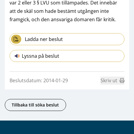
var 2 eller 3 § LVU som tillämpades. Det innebär
att de skäl som hade bestämt utgången inte
framgick, och den ansvariga domaren får kritik.
Ladda ner beslut
Lyssna på beslut
Beslutsdatum: 2014-01-29
Skriv ut
Tillbaka till söka beslut
Sidfot