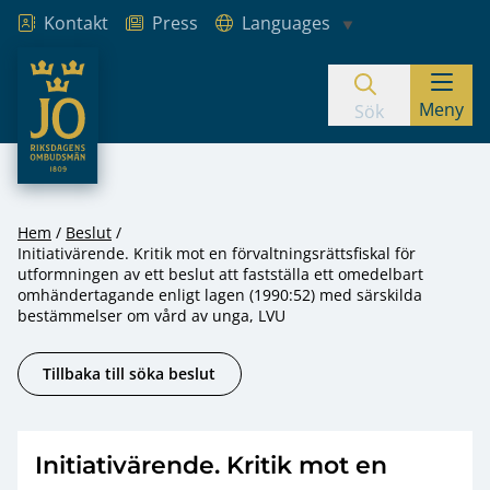
Kontakt
Press
Languages
JO – Riksdagens Ombudsmän
Meny
Hoppa till innehåll
Sök
Hem
Beslut
Initiativärende. Kritik mot en förvaltningsrättsfiskal för
utformningen av ett beslut att fastställa ett omedelbart
omhändertagande enligt lagen (1990:52) med särskilda
bestämmelser om vård av unga, LVU
Tillbaka till söka beslut
Initiativärende. Kritik mot en