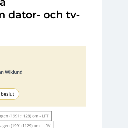
la
 dator- och tv-
an Wiklund
 beslut
lagen (1991:1128) om - LPT
 lagen (1991:1129) om - LRV