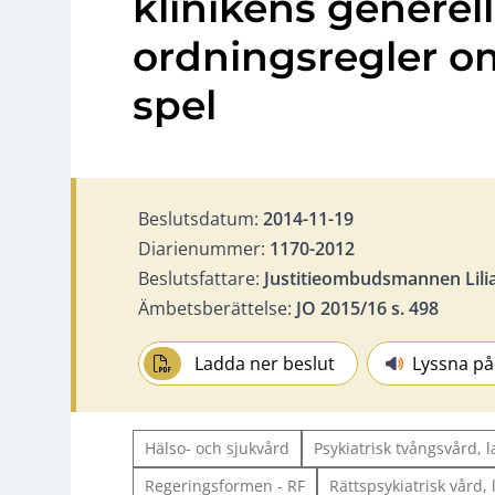
klinikens generel
ordningsregler om
spel
Beslutsdatum:
2014-11-19
Diarienummer:
1170-2012
Beslutsfattare:
Justitieombudsmannen Lili
Ämbetsberättelse:
JO 2015/16 s. 498
Ladda ner beslut
Lyssna på
Hälso- och sjukvård
Psykiatrisk tvångsvård, 
Regeringsformen - RF
Rättspsykiatrisk vård,