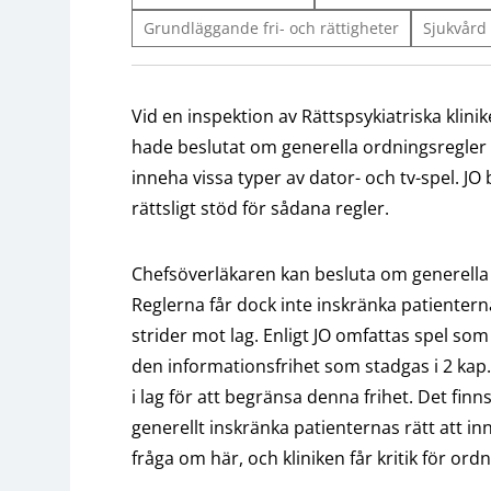
Grundläggande fri- och rättigheter
Sjukvård
Vid en inspektion av Rättspsykiatriska klini
hade beslutat om generella ordningsregler 
inneha vissa typer av dator- och tv-spel. JO
rättsligt stöd för sådana regler.
Chefsöverläkaren kan besluta om generella o
Reglerna får dock inte inskränka patienterna
strider mot lag. Enligt JO omfattas spel som 
den informationsfrihet som stadgas i 2 kap.
i lag för att begränsa denna frihet. Det finn
generellt inskränka patienternas rätt att 
fråga om här, och kliniken får kritik för ord