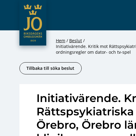
JO – Riksdagens Ombudsmän
Hoppa till innehåll
Hem
Beslut
Initiativärende. Kritik mot Rättspsykiat
ordningsregler om dator- och tv-spel
Tillbaka till söka beslut
Initiativärende. K
Rättspsykiatriska 
Örebro, Örebro lä