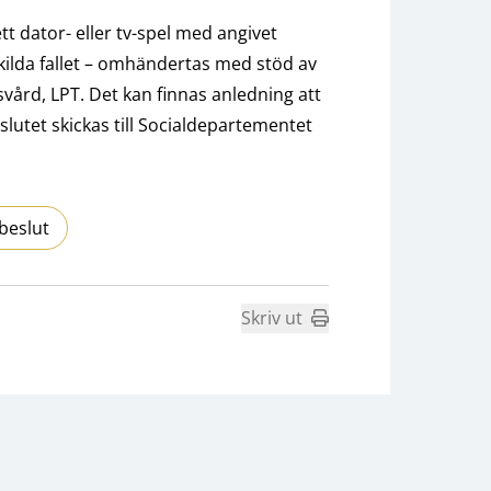
 ett dator- eller tv-spel med angivet
kilda fallet – omhändertas med stöd av
svård, LPT. Det kan finnas anledning att
eslutet skickas till Socialdepartementet
beslut
Skriv ut