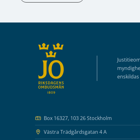
Sidfot
Justitieo
myndighet
enskildas 
Box 16327, 103 26 Stockholm
Västra Trädgårdsgatan 4 A