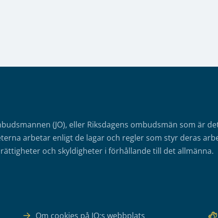
mbudsmannen (JO), eller Riksdagens ombudsmän som är det o
erna arbetar enligt de lagar och regler som styr deras arbe
rättigheter och skyldigheter i förhållande till det allmänna.
Om cookies på JO:s webbplats