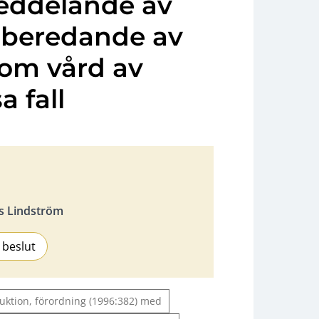
ddelande av
 beredande av
 om vård av
a fall
s Lindström
 beslut
ruktion, förordning (1996:382) med