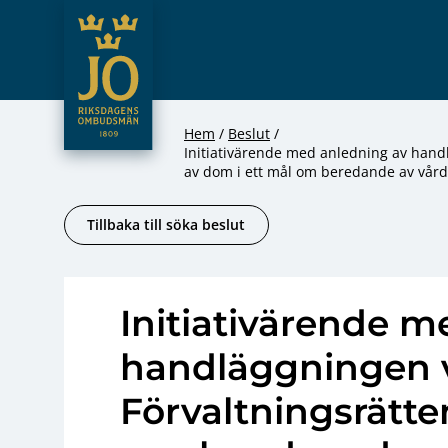
JO – Riksdagens Ombudsmän
Hoppa till innehåll
Hem
Beslut
Initiativärende med anledning av han
av dom i ett mål om beredande av vård 
Tillbaka till söka beslut
Initiativärende m
handläggningen 
Förvaltningsrätten