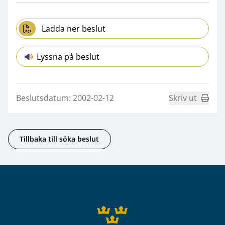
Ladda ner beslut
Lyssna på beslut
Beslutsdatum: 2002-02-12
Skriv ut
Tillbaka till söka beslut
Sidfot