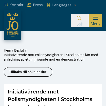
Kontakt
Press
Languages
JO – Riksdagens Ombudsmän
Meny
Hoppa till innehåll
Sök
Hem
Beslut
Initiativärende mot Polismyndigheten i Stockholms län med
anledning av ett ingripande mot en demonstration
Tillbaka till söka beslut
Initiativärende mot
Polismyndigheten i Stockholms