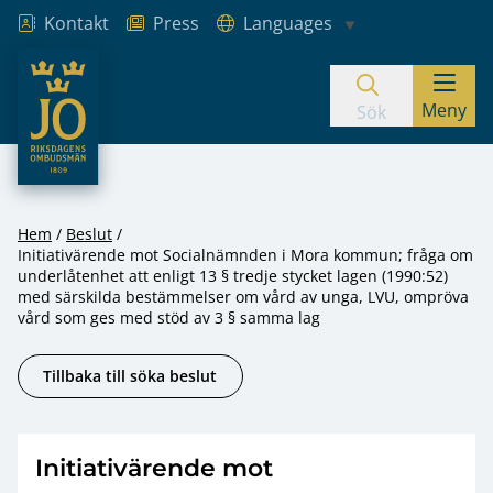
Kontakt
Press
Languages
JO – Riksdagens Ombudsmän
Meny
Hoppa till innehåll
Sök
Hem
Beslut
Initiativärende mot Socialnämnden i Mora kommun; fråga om
underlåtenhet att enligt 13 § tredje stycket lagen (1990:52)
med särskilda bestämmelser om vård av unga, LVU, ompröva
vård som ges med stöd av 3 § samma lag
Tillbaka till söka beslut
Initiativärende mot