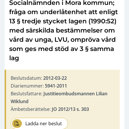
Socialnämnden i Mora kommun;
fråga om underlåtenhet att enligt
13 § tredje stycket lagen (1990:52)
med särskilda bestämmelser om
vård av unga, LVU, ompröva vård
som ges med stöd av 3 § samma
lag
Beslutsdatum:
2012-03-22
Diarienummer:
5941-2011
Beslutsfattare:
Justitieombudsmannen Lilian
Wiklund
Ämbetsberättelse:
JO 2012/13 s. 303
Ladda ner beslut