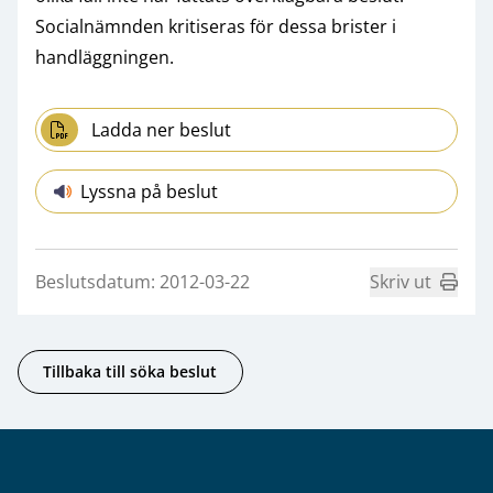
Socialnämnden kritiseras för dessa brister i
handläggningen.
Ladda ner beslut
Lyssna på beslut
Beslutsdatum: 2012-03-22
Skriv ut
Tillbaka till söka beslut
Sidfot