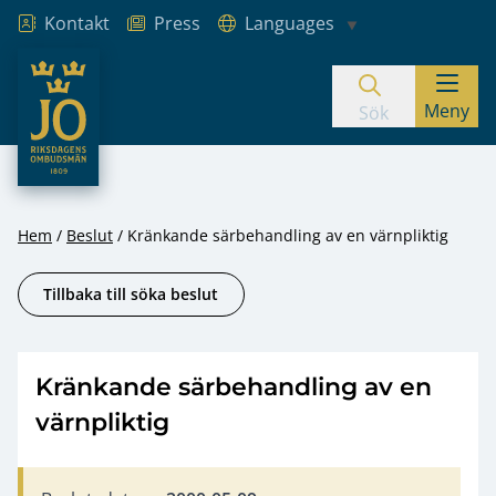
Kontakt
Press
Languages
JO – Riksdagens Ombudsmän
Meny
Hoppa till innehåll
Sök
Hem
Beslut
Kränkande särbehandling av en värnpliktig
Tillbaka till söka beslut
Kränkande särbehandling av en
värnpliktig