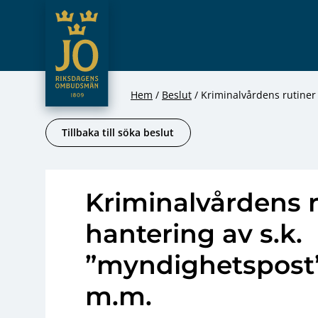
JO – Riksdagens Ombudsmän
Hoppa till innehåll
Hem
Beslut
Kriminalvårdens rutiner 
Tillbaka till söka beslut
Kriminalvårdens r
hantering av s.k.
”myndighetspost” 
m.m.