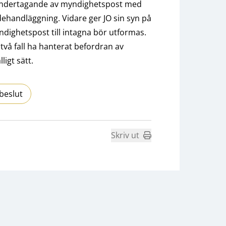
omhändertagande av myndighetspost med
dehandläggning. Vidare ger JO sin syn på
ndighetspost till intagna bör utformas.
 i två fall ha hanterat befordran av
ligt sätt.
beslut
Skriv ut