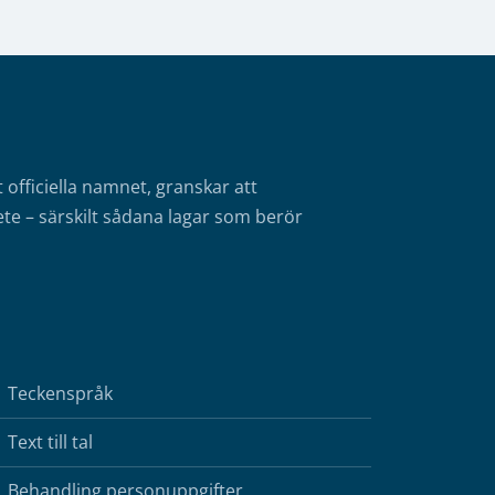
fficiella namnet, granskar att
te – särskilt sådana lagar som berör
Teckenspråk
Text till tal
Behandling personuppgifter