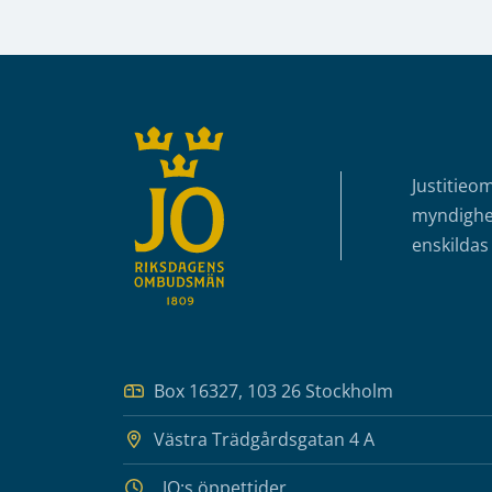
Sidfot
Justitieo
myndighet
enskildas 
Box 16327, 103 26 Stockholm
Västra Trädgårdsgatan 4 A
JO:s öppettider