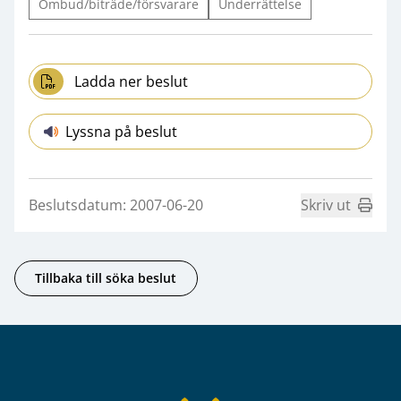
Ombud/biträde/försvarare
Underrättelse
Ladda ner beslut
Lyssna på beslut
Beslutsdatum: 2007-06-20
Skriv ut
Tillbaka till söka beslut
Sidfot