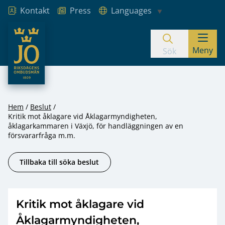
Kontakt
Press
Languages
JO – Riksdagens Ombudsmän
Meny
Hoppa till innehåll
Sök
Hem
Beslut
Kritik mot åklagare vid Åklagarmyndigheten,
åklagarkammaren i Växjö, för handläggningen av en
försvararfråga m.m.
Tillbaka till söka beslut
Kritik mot åklagare vid
Åklagarmyndigheten,