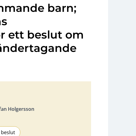
mmande barn;
ns
ör ett beslut om
ändertagande
fan Holgersson
 beslut