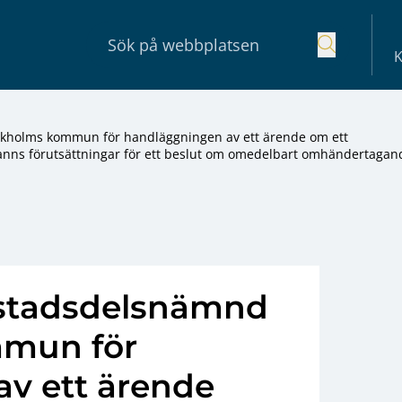
K
ockholms kommun för handläggningen av ett ärende om ett
ns förutsättningar för ett beslut om omedelbart omhändertagan
ö stadsdelsnämnd
mmun för
v ett ärende