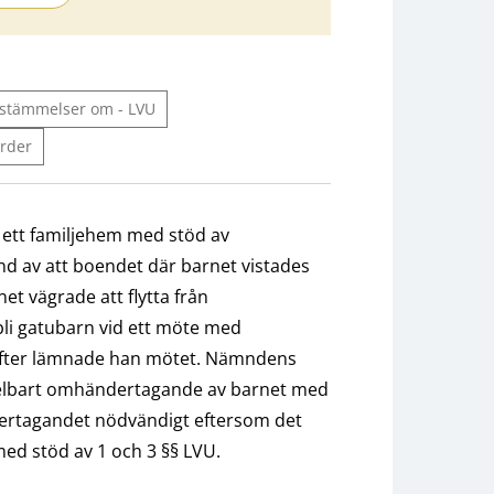
bestämmelser om - LVU
rder
ett familjehem med stöd av
nd av att boendet där barnet vistades
et vägrade att flytta från
bli gatubarn vid ett möte med
refter lämnade han mötet. Nämndens
delbart omhändertagande av barnet med
ndertagandet nödvändigt eftersom det
med stöd av 1 och 3 §§ LVU.