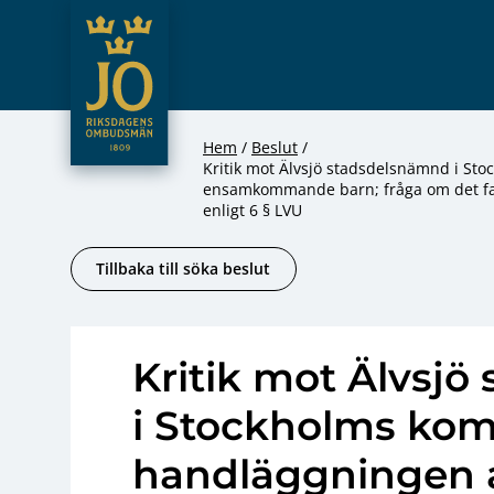
JO – Riksdagens Ombudsmän
Hoppa till innehåll
Hem
Beslut
Kritik mot Älvsjö stadsdelsnämnd i St
ensamkommande barn; fråga om det fan
enligt 6 § LVU
Tillbaka till söka beslut
Kritik mot Älvsj
i Stockholms ko
handläggningen a