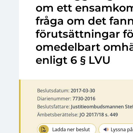
om ett ensamko
fråga om det fan
förutsättningar f
omedelbart omh
enligt 6 § LVU
Beslutsdatum:
2017-03-30
Diarienummer:
7730-2016
Beslutsfattare:
Justitieombudsmannen Ste
Ämbetsberättelse:
JO 2017/18 s. 449
Ladda ner beslut
Lyssna på