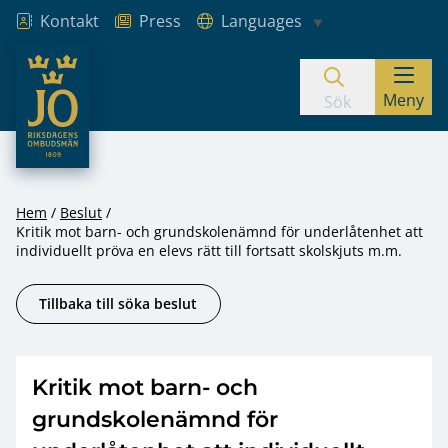
Kontakt
Press
Languages
JO – Riksdagens Ombudsmän
Meny
Hoppa till innehåll
Sök
Hem
Beslut
Kritik mot barn- och grundskolenämnd för underlåtenhet att
individuellt pröva en elevs rätt till fortsatt skolskjuts m.m.
Tillbaka till söka beslut
Kritik mot barn- och
grundskolenämnd för