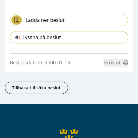
Ladda ner beslut
Lyssna på beslut
Beslutsdatum: 2000-01-13
Skriv ut
Tillbaka till söka beslut
Sidfot