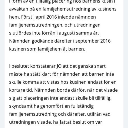
i form av en tillfällig placering hos barnens kusin i
avvaktan på en familjehemsutredning av kusinens
hem. Först i april 2016 inledde nämnden
familjehemsutredningen, och utredningen
slutfördes inte förrän i augusti samma år.
Nämnden godkände därefter i september 2016
kusinen som familjehem åt barnen.
I beslutet konstaterar JO att det ganska snart
måste ha stått klart för nämnden att barnen inte
skulle komma att vistas hos kusinen endast för en
kortare tid. Nämnden borde därför, när det visade
sig att placeringen inte endast skulle bli tillfällig,
skyndsamt ha genomfört en fullständig
familjehemsutredning och därefter, utifrån vad
utredningen visade, ha fattat beslut om var