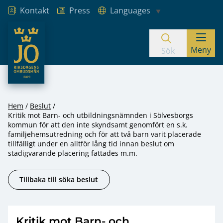
Kontakt
Press
Languages
JO – Riksdagens Ombudsmän
Meny
Hoppa till innehåll
Sök
Hem
Beslut
Kritik mot Barn- och utbildningsnämnden i Sölvesborgs
kommun för att den inte skyndsamt genomfört en s.k.
familjehemsutredning och för att två barn varit placerade
tillfälligt under en alltför lång tid innan beslut om
stadigvarande placering fattades m.m.
Tillbaka till söka beslut
Kritik mot Barn- och