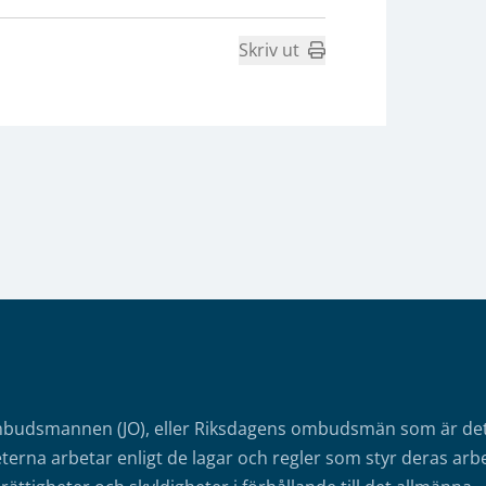
Skriv ut
mbudsmannen (JO), eller Riksdagens ombudsmän som är det o
erna arbetar enligt de lagar och regler som styr deras arbe