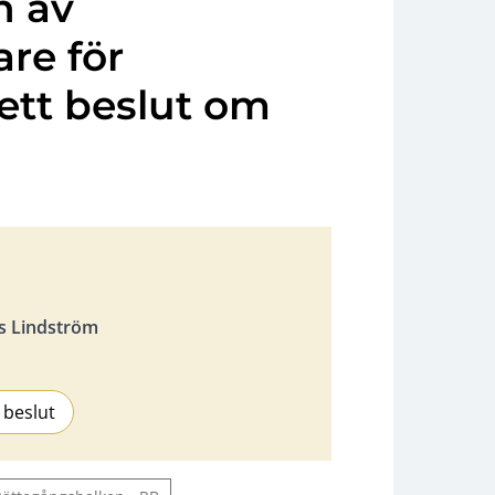
n av
re för
ett beslut om
s Lindström
 beslut