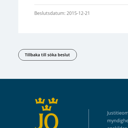
Beslutsdatum: 2015-12-21
Tillbaka till söka beslut
Sidfot
Justitieo
myndighet