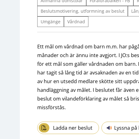
Allmänna domstolar
Föräldrabalken - FB
Beslutsmotivering, utformning av beslut
Lån
Umgänge
Vårdnad
Ett mål om vårdnad om barn m.m. har pågått 
månader och är ännu inte avgjort. I JO:s besl
för ett mål som gäller vårdnaden om barn. D
har tagit så lång tid är avsaknaden av en ti
av hur en utsedd medlare skötte sitt uppdrag
handläggning av målet. I beslutet får även e
beslut om vilandeförklaring av målet så bris
missförstås.
Ladda ner beslut
Lyssna på 