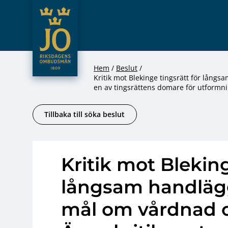
JO – Riksdagens Ombudsmän
Hoppa till innehåll
Hem
Beslut
Kritik mot Blekinge tingsrätt för lång
en av tingsrättens domare för utformni
Tillbaka till söka beslut
Kritik mot Bleking
långsam handlägg
mål om vårdnad 