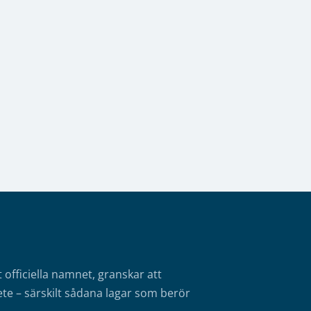
fficiella namnet, granskar att
te – särskilt sådana lagar som berör