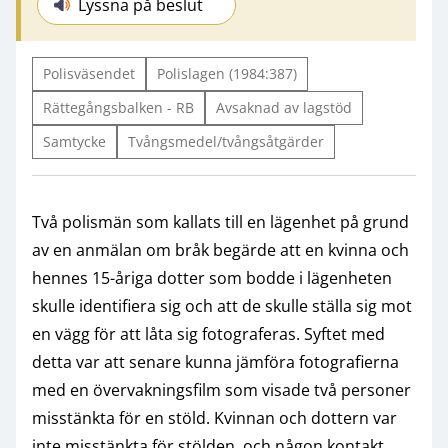
Lyssna på beslut
Polisväsendet
Polislagen (1984:387)
Rättegångsbalken - RB
Avsaknad av lagstöd
Samtycke
Tvångsmedel/tvångsåtgärder
Två polismän som kallats till en lägenhet på grund
av en anmälan om bråk begärde att en kvinna och
hennes 15-åriga dotter som bodde i lägenheten
skulle identifiera sig och att de skulle ställa sig mot
en vägg för att låta sig fotograferas. Syftet med
detta var att senare kunna jämföra fotografierna
med en övervakningsfilm som visade två personer
misstänkta för en stöld. Kvinnan och dottern var
inte misstänkta för stölden, och någon kontakt