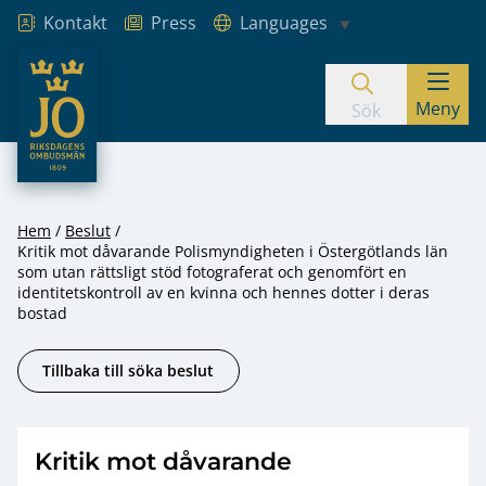
Kontakt
Press
Languages
JO – Riksdagens Ombudsmän
Meny
Hoppa till innehåll
Sök
Hem
Beslut
Kritik mot dåvarande Polismyndigheten i Östergötlands län
som utan rättsligt stöd fotograferat och genomfört en
identitetskontroll av en kvinna och hennes dotter i deras
bostad
Tillbaka till söka beslut
Kritik mot dåvarande