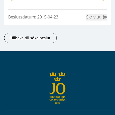
Beslutsdatum: 2015-04-23
Skriv ut
Tillbaka till söka beslut
Sidfot