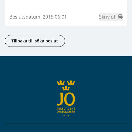
Beslutsdatum: 2015-06-01
Skriv ut
Tillbaka till söka beslut
Sidfot