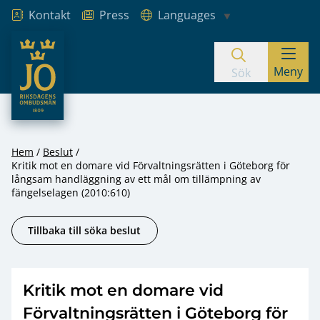
Kontakt
Press
Languages
JO – Riksdagens Ombudsmän
Meny
Hoppa till innehåll
Sök
Hem
Beslut
Kritik mot en domare vid Förvaltningsrätten i Göteborg för
långsam handläggning av ett mål om tillämpning av
fängelselagen (2010:610)
Tillbaka till söka beslut
Kritik mot en domare vid
Förvaltningsrätten i Göteborg för