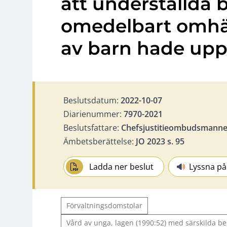
att underställda 
omedelbart omh
av barn hade upph
Beslutsdatum:
2022-10-07
Diarienummer:
7970-2021
Beslutsfattare:
Chefsjustitieombudsmann
Ämbetsberättelse:
JO 2023 s. 95
Ladda ner beslut
Lyssna på
Förvaltningsdomstolar
Vård av unga, lagen (1990:52) med särskilda 