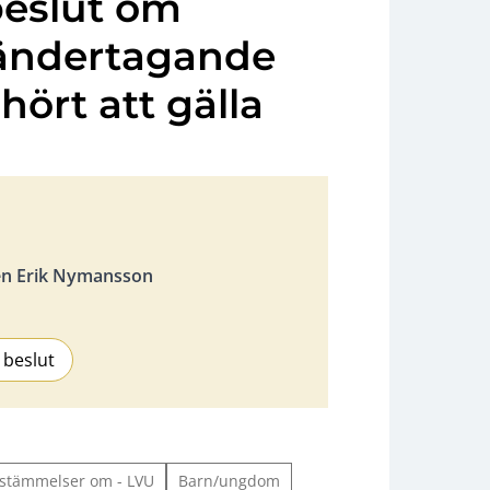
beslut om
ändertagande
ört att gälla
en Erik Nymansson
 beslut
bestämmelser om - LVU
Barn/ungdom