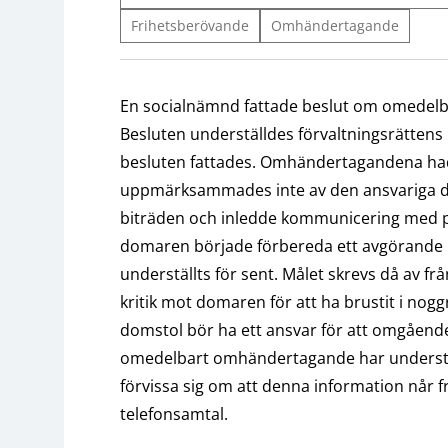
Frihetsberövande
Omhändertagande
En socialnämnd fattade beslut om omedel
Besluten underställdes förvaltningsrättens 
besluten fattades. Omhändertagandena had
uppmärksammades inte av den ansvariga d
biträden och inledde kommunicering med part
domaren började förbereda ett avgörand
underställts för sent. Målet skrevs då av fr
kritik mot domaren för att ha brustit i nogg
domstol bör ha ett ansvar för att omgåend
omedelbart omhändertagande har understä
förvissa sig om att denna information når f
telefonsamtal.