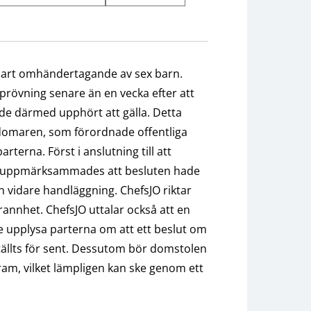
bart omhändertagande av sex barn.
prövning senare än en vecka efter att
e därmed upphört att gälla. Detta
omaren, som förordnade offentliga
erna. Först i anslutning till att
e uppmärksammades att besluten hade
ån vidare handläggning. ChefsJO riktar
rannhet. ChefsJO uttalar också att en
e upplysa parterna om att ett beslut om
llts för sent. Dessutom bör domstolen
ram, vilket lämpligen kan ske genom ett