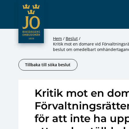
JO – Riksdagens Ombudsmän
Hoppa till innehåll
Hem
Beslut
Kritik mot en domare vid Förvaltningsr
beslut om omedelbart omhändertagande
Tillbaka till söka beslut
Kritik mot en dom
Förvaltningsrätte
för att inte ha 