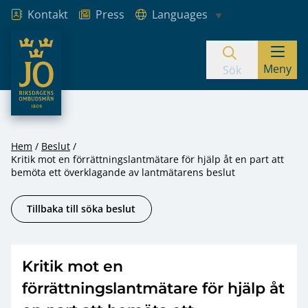
Kontakt
Press
Languages
JO – Riksdagens Ombudsmän
Meny
Hoppa till innehåll
Sök
Hem
Beslut
Kritik mot en förrättningslantmätare för hjälp åt en part att
bemöta ett överklagande av lantmätarens beslut
Tillbaka till söka beslut
Kritik mot en
förrättningslantmätare för hjälp åt