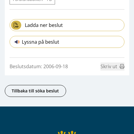
Ladda ner beslut
Lyssna på beslut
Beslutsdatum: 2006-09-18
Skriv ut
Tillbaka till söka beslut
Sidfot