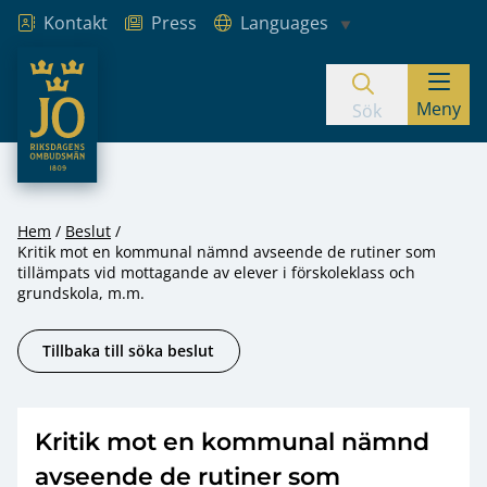
Kontakt
Press
Languages
JO – Riksdagens Ombudsmän
Meny
Hoppa till innehåll
Sök
Hem
Beslut
Kritik mot en kommunal nämnd avseende de rutiner som
tillämpats vid mottagande av elever i förskoleklass och
grundskola, m.m.
Tillbaka till söka beslut
Kritik mot en kommunal nämnd
avseende de rutiner som