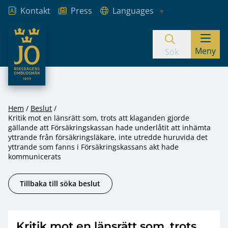
Kontakt
Press
Languages
JO – Riksdagens Ombudsmän
Meny
Hoppa till innehåll
Sök
Hem
Beslut
Kritik mot en länsrätt som, trots att klaganden gjorde
gällande att Försäkringskassan hade underlåtit att inhämta
yttrande från försäkringsläkare, inte utredde huruvida det
yttrande som fanns i Försäkringskassans akt hade
kommunicerats
Tillbaka till söka beslut
Kritik mot en länsrätt som, trots