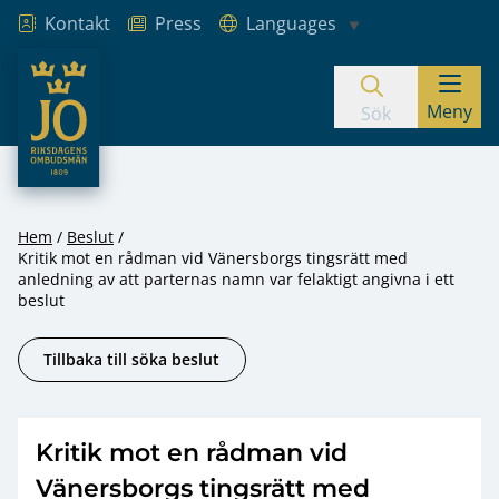
Kontakt
Press
Languages
JO – Riksdagens Ombudsmän
Meny
Hoppa till innehåll
Sök
Hem
Beslut
Kritik mot en rådman vid Vänersborgs tingsrätt med
anledning av att parternas namn var felaktigt angivna i ett
beslut
Tillbaka till söka beslut
Kritik mot en rådman vid
Vänersborgs tingsrätt med