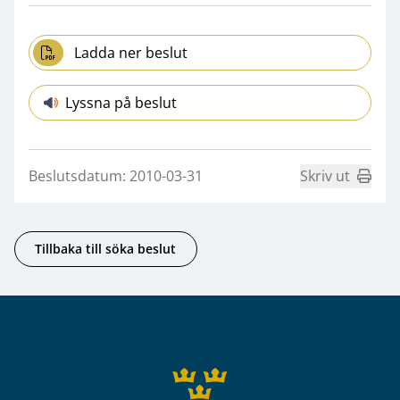
Ladda ner beslut
Lyssna på beslut
Beslutsdatum: 2010-03-31
Skriv ut
Tillbaka till söka beslut
Sidfot