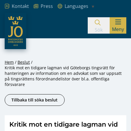
Kontakt
Press
Languages
JO – Riksdagens Ombudsmän
Meny
Hoppa till innehåll
Sök
Hem
Beslut
Kritik mot en tidigare lagman vid Göteborgs tingsrätt för
hanteringen av information om en advokat som var uppsatt
på tingsrättens förordnandelistor över bl.a. offentliga
försvarare
Tillbaka till söka beslut
Kritik mot en tidigare lagman vid