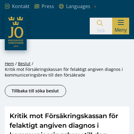
Kontakt
Press
Languages
JO – Riksdagens Ombudsmän
Meny
Hoppa till innehåll
Sök
Hem
Beslut
Kritik mot Försäkringskassan för felaktigt angiven diagnos i
kommuniceringsbrev till den försäkrade
Tillbaka till söka beslut
Kritik mot Försäkringskassan för
felaktigt angiven diagnos i