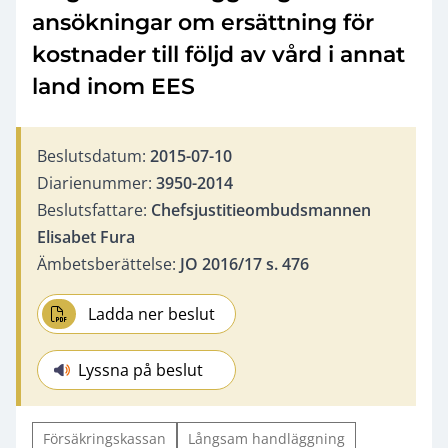
ansökningar om ersättning för
kostnader till följd av vård i annat
land inom EES
Beslutsdatum:
2015-07-10
Diarienummer:
3950-2014
Beslutsfattare:
Chefsjustitieombudsmannen
Elisabet Fura
Ämbetsberättelse:
JO 2016/17 s. 476
Ladda ner beslut
Lyssna på beslut
Försäkringskassan
Långsam handläggning