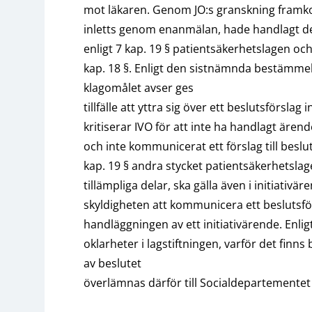
mot läkaren. Genom JO:s granskning framkom
inletts genom enanmälan, hade handlagt det
enligt 7 kap. 19 § patientsäkerhetslagen oc
kap. 18 §. Enligt den sistnämnda bestämme
klagomålet avser ges
tillfälle att yttra sig över ett beslutsförslag
kritiserar IVO för att inte ha handlagt är
och inte kommunicerat ett förslag till bes
kap. 19 § andra stycket patientsäkerhetslage
tillämpliga delar, ska gälla även i initiativä
skyldigheten att kommunicera ett beslutsför
handläggningen av ett initiativärende. Enlig
oklarheter i lagstiftningen, varför det finn
av beslutet
överlämnas därför till Socialdepartementet