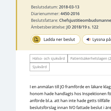
Beslutsdatum:
2018-03-13
Diarienummer:
4450-2016
Beslutsfattare:
Chefsjustitieombudsmannen
Ämbetsberättelse:
JO 2018/19 s. 122
Ladda ner beslut
Lyssna på
Hälso- och sjukvård
Patientsäkerhetslagen (
Sjukvård
I en anmälan till JO framförde en läkare k
honom hade handlagts hos Inspektionen fö
anförde bl.a. att han inte hade getts tillfäl
beslutsförslag innan IVO fattade beslut i äre