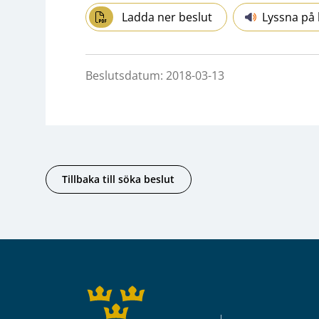
Ladda ner beslut
Lyssna på 
Beslutsdatum: 2018-03-13
Tillbaka till söka beslut
Sidfot