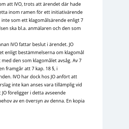
 att IVO, trots att ärendet där hade
ta inom ramen för ett initiativärende
h inte som ett klagomålsärende enligt 7
lsen ska bl.a. anmälaren och den som
 innan IVO fattar beslut i ärendet. JO
endet enligt bestämmelserna om klagomål
lut med den som klagomålet avsåg. Av 7
n framgår att 7 kap. 18 §, i
renden. IVO har dock hos JO anfört att
slag inte kan anses vara tillämplig vid
t JO föreligger i detta avseende
s behov av en översyn av denna. En kopia