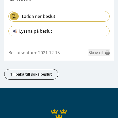
Ladda ner beslut
Lyssna på beslut
Beslutsdatum: 2021-12-15
Skriv ut
Tillbaka till söka beslut
Sidfot