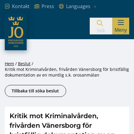
Kontakt
Press
Languages
JO – Riksdagens Ombudsmän
Meny
Hoppa till innehåll
Sök
Hem
Beslut
Kritik mot Kriminalvården, frivården Vänersborg för bristfällig
dokumentation av en muntlig s.k. orosanmälan
Tillbaka till söka beslut
Kritik mot Kriminalvården,
frivården Vänersborg för