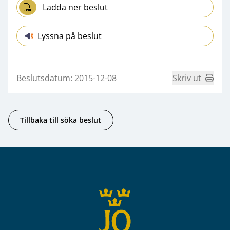
Ladda ner beslut
Lyssna på beslut
Beslutsdatum: 2015-12-08
Skriv ut
Tillbaka till söka beslut
Sidfot