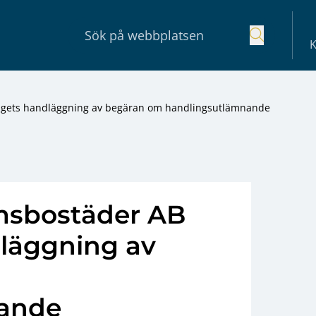
K
lagets handläggning av begäran om handlingsutlämnande
msbostäder AB
dläggning av
ande