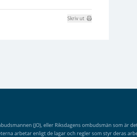
Skriv ut
mbudsmannen (JO), eller Riksdagens ombudsmän som är det o
erna arbetar enligt de lagar och regler som styr deras arbe