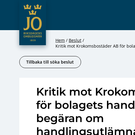
JO – Riksdagens Ombudsmän
Hoppa till innehåll
Hem
Beslut
Kritik mot Krokomsbostäder AB för bo
Tillbaka till söka beslut
Kritik mot Kroko
för bolagets han
begäran om
handlingsutlämn