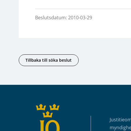
Beslutsdatum: 2010-03-29
Tillbaka till söka beslut
Sidfot
Justitieo
myndighet