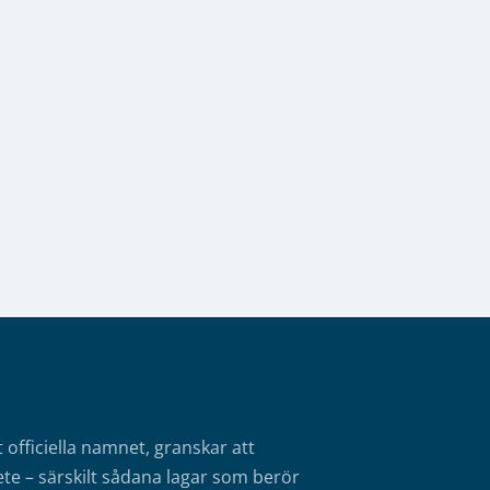
fficiella namnet, granskar att
te – särskilt sådana lagar som berör