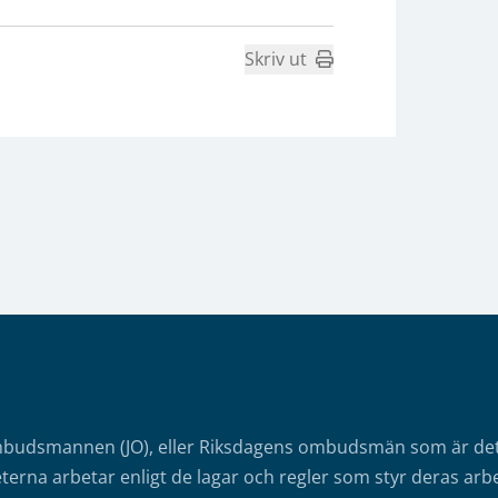
Skriv ut
mbudsmannen (JO), eller Riksdagens ombudsmän som är det o
erna arbetar enligt de lagar och regler som styr deras arbe