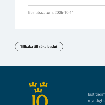
Beslutsdatum: 2006-10-11
Tillbaka till söka beslut
Sidfot
Justitieo
myndighet