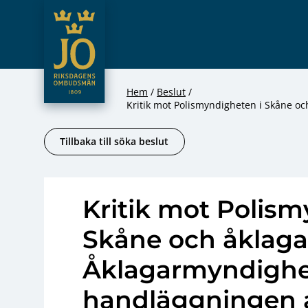
JO – Riksdagens Ombudsmän
Hoppa till innehåll
Hem
Beslut
Kritik mot Polismyndigheten i Skåne o
Tillbaka till söka beslut
Kritik mot Polism
Skåne och åklaga
Åklagarmyndighe
handläggningen a