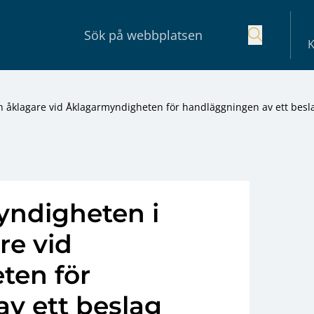
K
ch åklagare vid Åklagarmyndigheten för handläggningen av ett besl
yndigheten i
re vid
ten för
v ett beslag