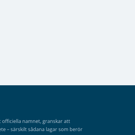
fficiella namnet, granskar att
te – särskilt sådana lagar som berör