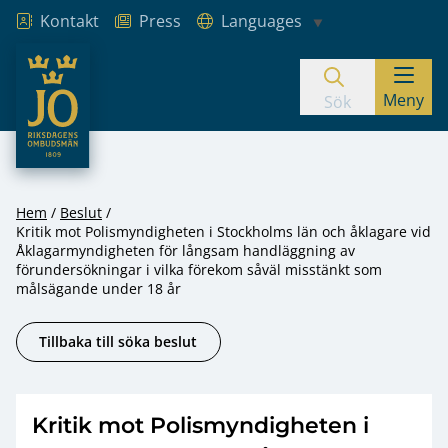
Kontakt
Press
Languages
JO – Riksdagens Ombudsmän
Meny
Hoppa till innehåll
Sök
Hem
Beslut
Kritik mot Polismyndigheten i Stockholms län och åklagare vid
Åklagarmyndigheten för långsam handläggning av
förundersökningar i vilka förekom såväl misstänkt som
målsägande under 18 år
Tillbaka till söka beslut
Kritik mot Polismyndigheten i