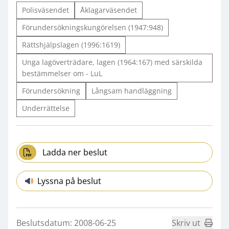
Polisväsendet
Åklagarväsendet
Förundersökningskungörelsen (1947:948)
Rättshjälpslagen (1996:1619)
Unga lagöverträdare, lagen (1964:167) med särskilda
bestämmelser om - LuL
Förundersökning
Långsam handläggning
Underrättelse
Ladda ner beslut
Lyssna på beslut
Beslutsdatum: 2008-06-25
Skriv ut