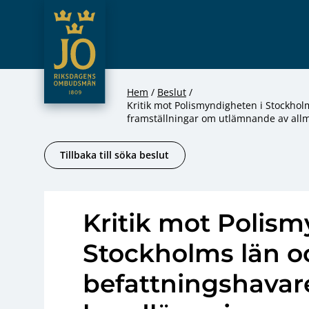
JO – Riksdagens Ombudsmän
Hoppa till innehåll
Hem
Beslut
Kritik mot Polismyndigheten i Stockhol
framställningar om utlämnande av all
Tillbaka till söka beslut
Kritik mot Polism
Stockholms län o
befattningshavare 