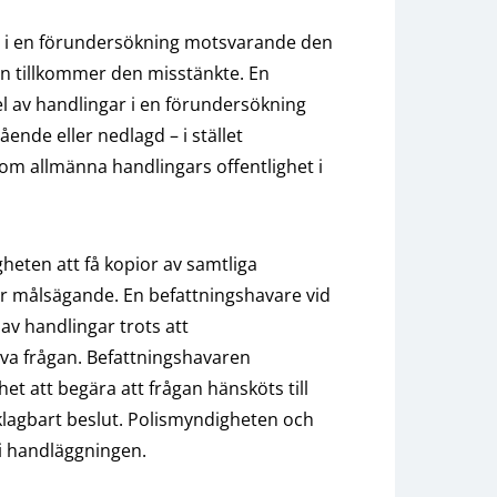
yn i en förundersökning motsvarande den
en tillkommer den misstänkte. En
l av handlingar i en förundersökning
nde eller nedlagd – i stället
m allmänna handlingars offentlighet i
gheten att få kopior av samtliga
ar målsägande. En befattningshavare vid
v handlingar trots att
öva frågan. Befattningshavaren
et att begära att frågan hänsköts till
rklagbart beslut. Polismyndigheten och
 i handläggningen.