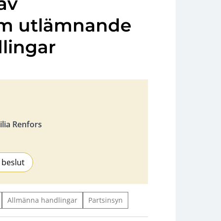
av
om utlämnande
lingar
lia Renfors
 beslut
Allmänna handlingar
Partsinsyn