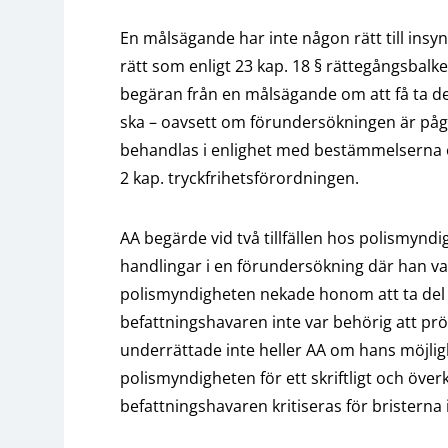
En målsägande har inte någon rätt till ins
rätt som enligt 23 kap. 18 § rättegångsbalk
begäran från en målsägande om att få ta de
ska – oavsett om förundersökningen är pågåe
behandlas i enlighet med bestämmelserna o
2 kap. tryckfrihetsförordningen.
AA begärde vid två tillfällen hos polismyndi
handlingar i en förundersökning där han v
polismyndigheten nekade honom att ta del a
befattningshavaren inte var behörig att pr
underrättade inte heller AA om hans möjligh
polismyndigheten för ett skriftligt och öve
befattningshavaren kritiseras för bristerna